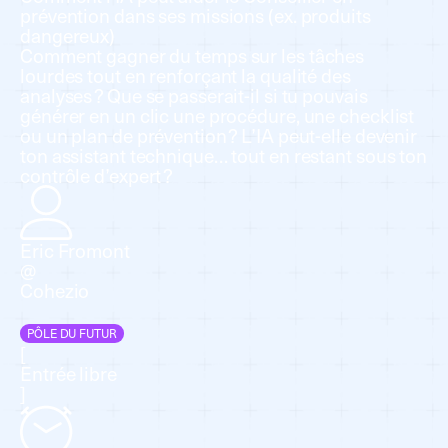
prévention dans ses missions (ex. produits
dangereux)
Comment gagner du temps sur les tâches
lourdes tout en renforçant la qualité des
analyses ? Que se passerait-il si tu pouvais
générer en un clic une procédure, une checklist
ou un plan de prévention ? L’IA peut-elle devenir
ton assistant technique… tout en restant sous ton
contrôle d’expert ?
Eric Fromont
@
Cohezio
PÔLE DU FUTUR
[
Entrée libre
]