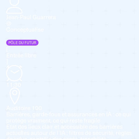
Jean-Paul Guarrera
@
Conceptualise
PÔLE DU FUTUR
[
Entrée libre
]
11:30
Auditoire 100
Barrières, garde-fous et assurances en IA : ce qui
protège vraiment, ce qui reste fragile
Etat des lieux clair et accessible des barrières
actuelles autour de l’IA : filtres de sécurité, règles
de refus, contrôle des accès, traçabilité,