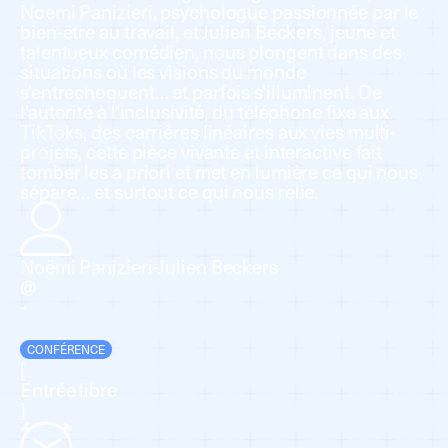
Noemi Panizieri, psychologue passionnée par le
bien-être au travail, et Julien Beckers, jeune et
talentueux comédien, nous plongent dans des
situations où les visions du monde
s'entrechoquent… et parfois s'illuminent. De
l'autorité à l'inclusivité, du téléphone fixe aux
TikToks, des carrières linéaires aux vies multi-
projets, cette pièce vivante et interactive fait
tomber les a priori et met en lumière ce qui nous
sépare… et surtout ce qui nous relie.
Noëmi Panizieri-Julien Beckers
@
-
CONFÉRENCE
[
Entrée libre
]