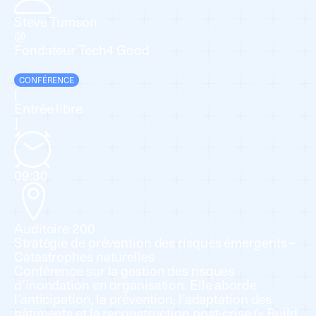
Steve Tumson
@
Fondateur Tech4 Good
CONFÉRENCE
[
Entrée libre
]
09:30
Auditoire 200
Stratégie de prévention des risques émergents –
Catastrophes naturelles
Conférence sur la gestion des risques
d’inondation en organisation. Elle aborde
l’anticipation, la prévention, l’adaptation des
bâtiments et la reconstruction post-crise (« Build