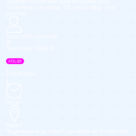
Objectif : fournir des repères solides pour
comprendre et utiliser l’IA dès le début de la
journée.
Maxime Duquesnoy
@
Chercheur CERLIS
ATELIER
[
Entrée libre
]
09:30
Salle 1
IA générative au travail : se mettre en conformité