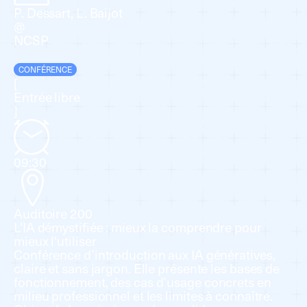
P. Dessart, L. Baijot
@
NCSP
CONFÉRENCE
[
Entrée libre
]
09:30
Auditoire 200
L'IA démystifiée : mieux la comprendre pour
mieux l'utiliser
Conférence d’introduction aux IA génératives,
claire et sans jargon. Elle présente les bases de
fonctionnement, des cas d’usage concrets en
milieu professionnel et les limites à connaître.