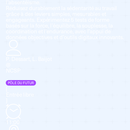
l’absentéisme.
Réduisez durablement la sédentarité au travail
grâce à des leviers simples, mesurables et
engageants. Expérimentez 5 tests de forme
basés sur la force, l’équilibre, la souplesse, la
coordination et l’endurance, avec l’appui de
données objectives et d’outils digitaux innovants.
P. Dessart, L. Baijot
@
NCSP
PÔLE DU FUTUR
[
Entrée libre
]
11:00