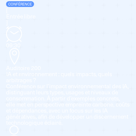
CONFÉRENCE
[
Entrée libre
]
09:30
Auditoire 200
IA et environnement : quels impacts, quels
arbitrages ?
Conférence sur l’impact environnemental des IA,
distinguant leurs types, usages et niveaux de
consommation. À partir d’exemples concrets,
elle met en perspective empreinte carbone, coûts
et dépendances, avec un focus sur les IA
génératives, afin de développer un discernement
technologique éclairé.