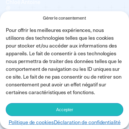
Chloé Antoine
@
Avocate, Barreau de Namur
Gérer le consentement
ATELIER
Pour offrir les meilleures expériences, nous
[
Entrée libre
utilisons des technologies telles que les cookies
]
pour stocker et/ou accéder aux informations des
appareils. Le fait de consentir à ces technologies
nous permettra de traiter des données telles que le
11:30
comportement de navigation ou les ID uniques sur
ce site. Le fait de ne pas consentir ou de retirer son
consentement peut avoir un effet négatif sur
Salle 3
Découvrir un assistant IA pour animer un CPPT
certaines caractéristiques et fonctions.
dans une dynamique constructive et positive
Découvrez comment un assistant IA peut
optimiser le fonctionnement de votre CPPT.
Accepter
Simplifier les contenus, préparer les réunions,
structurer les procès-verbaux et améliorer la
Politique de cookies
Déclaration de confidentialité
communication, à travers des cas concrets pour