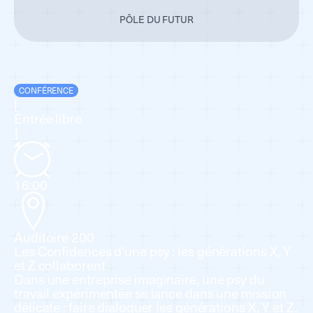
PÔLE DU FUTUR
CONFÉRENCE
[
Entrée libre
]
16:00
Auditoire 200
Les Confidences d'une psy : les générations X, Y
et Z collaborent
Dans une entreprise imaginaire, une psy du
travail expérimentée se lance dans une mission
délicate : faire dialoguer les générations X, Y et Z.